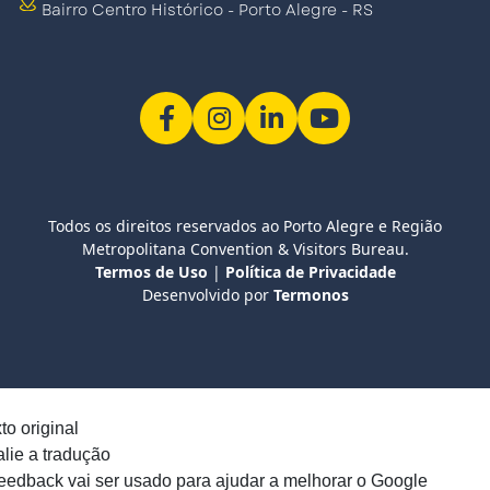
Bairro Centro Histórico - Porto Alegre - RS
Todos os direitos reservados ao Porto Alegre e Região
Metropolitana Convention & Visitors Bureau.
Termos de Uso
|
Política de Privacidade
Desenvolvido por
Termonos
to original
lie a tradução
eedback vai ser usado para ajudar a melhorar o Google