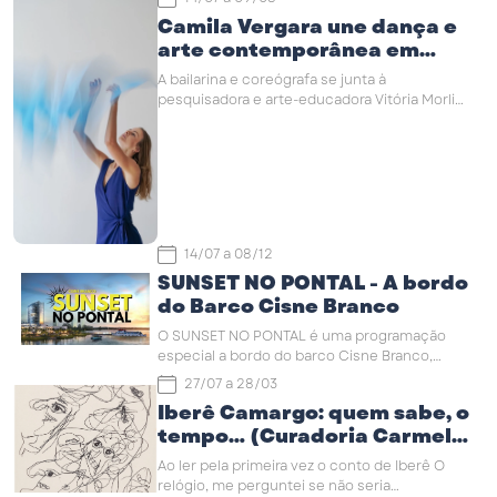
Camila Vergara une dança e
arte contemporânea em
oficinas inéditas no Instituto
A bailarina e coreógrafa se junta à
Ling
pesquisadora e arte-educadora Vitória Morlin
para conduzir cinco encontros que convidam
o público a dançar, criando ...
14/07
a
08/12
SUNSET NO PONTAL - A bordo
do Barco Cisne Branco
O SUNSET NO PONTAL é uma programação
especial a bordo do barco Cisne Branco,
atracado no Parque Pontal, durante o pôr do
27/07
a
28/03
sol, animado por uma boa música e ...
Iberê Camargo: quem sabe, o
tempo… (Curadoria Carmela
Gross)
Ao ler pela primeira vez o conto de Iberê O
relógio, me perguntei se não seria