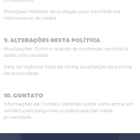
processados.
Proteções: Medidas de proteção para transferência
internacional de dados.
9. ALTERAÇÕES NESTA POLÍTICA
Atualizações: Como e quando as mudanças na política
serão comunicadas.
Data de Vigência: Data da última atualização da política
de privacidade.
10. CONTATO
Informações de Contato: Detalhes sobre como entrar em
contato para perguntas ou preocupações sobre
privacidade.