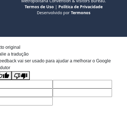
Metropolitana Convention & Visitors Bureau.
Termos de Uso
|
Política de Privacidade
Desenvolvido por
Termonos
to original
lie a tradução
eedback vai ser usado para ajudar a melhorar o Google
dutor