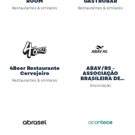
ROOM
GASTROBAR
Restaurantes & similares
Restaurantes & similares
4Beer Restaurante
ABAV/RS -
Cervejeiro
ASSOCIAÇÃO
BRASILEIRA DE
Restaurantes & similares
AGÊNCIAS DE
Associação
VIAGENS