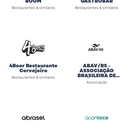
ROOM
GASTROBAR
Restaurantes & similares
Restaurantes & similares
4Beer Restaurante
ABAV/RS -
Cervejeiro
ASSOCIAÇÃO
BRASILEIRA DE
Restaurantes & similares
AGÊNCIAS DE
Associação
VIAGENS