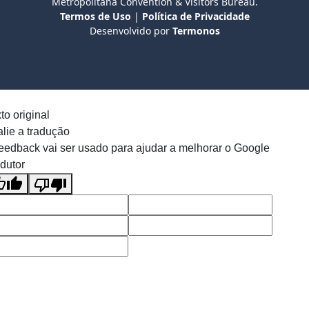
Metropolitana Convention & Visitors Bureau.
Termos de Uso
|
Política de Privacidade
Desenvolvido por
Termonos
to original
lie a tradução
eedback vai ser usado para ajudar a melhorar o Google
dutor