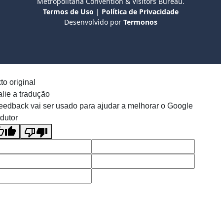
Metropolitana Convention & Visitors Bureau.
Termos de Uso
|
Política de Privacidade
Desenvolvido por
Termonos
to original
lie a tradução
eedback vai ser usado para ajudar a melhorar o Google
dutor