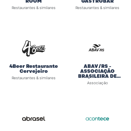
ROOM
GASTROBAR
Restaurantes & similares
Restaurantes & similares
4Beer Restaurante
ABAV/RS -
Cervejeiro
ASSOCIAÇÃO
BRASILEIRA DE
Restaurantes & similares
AGÊNCIAS DE
Associação
VIAGENS