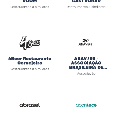
ROOM
GASTROBAR
Restaurantes & similares
Restaurantes & similares
4Beer Restaurante
ABAV/RS -
Cervejeiro
ASSOCIAÇÃO
BRASILEIRA DE
Restaurantes & similares
AGÊNCIAS DE
Associação
VIAGENS