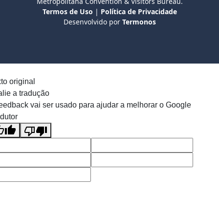
Metropolitana Convention & Visitors Bureau.
Termos de Uso
|
Política de Privacidade
Desenvolvido por
Termonos
to original
lie a tradução
eedback vai ser usado para ajudar a melhorar o Google
dutor