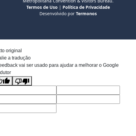
Metropolitana Convention & Visitors Bureau.
Termos de Uso
|
Política de Privacidade
Desenvolvido por
Termonos
to original
lie a tradução
eedback vai ser usado para ajudar a melhorar o Google
dutor