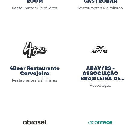
ROOM
GASTROBAR
Restaurantes & similares
Restaurantes & similares
4Beer Restaurante
ABAV/RS -
Cervejeiro
ASSOCIAÇÃO
BRASILEIRA DE
Restaurantes & similares
AGÊNCIAS DE
Associação
VIAGENS