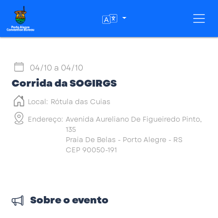
Toggl
04/10
a
04/10
Corrida da SOGIRGS
Local:
Rótula das Cuias
Endereço:
Avenida Aureliano De Figueiredo Pinto,
135
Praia De Belas - Porto Alegre - RS
CEP 90050-191
Sobre o evento