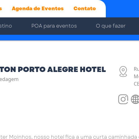
s
Agenda de Eventos
Contato
stino
POA para eventos
O que fazer
LTON PORTO ALEGRE HOTEL
Ru
Mo
edagem
C
er Moinhos, nosso hotel fica a uma curta caminhada d