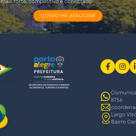
mais forte, competitivo e conectado.
QUERO ME ASSOCIAR
Comunicaç
8756
coordena
Largo Vis
Bairro Cen