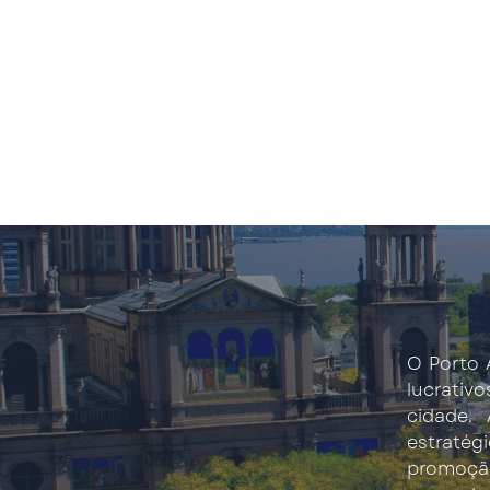
O Porto 
lucrativo
cidade.
estratég
promoçã