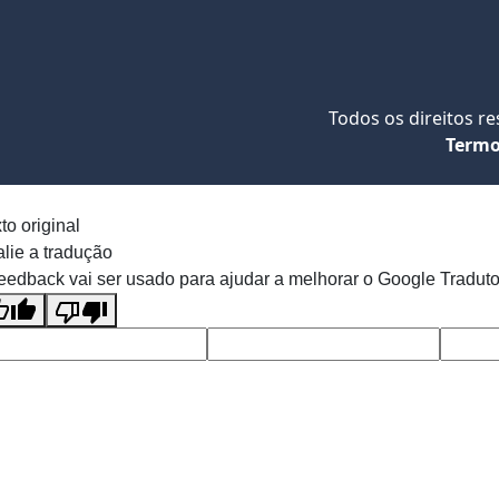
Todos os direitos r
Termo
to original
lie a tradução
eedback vai ser usado para ajudar a melhorar o Google Traduto