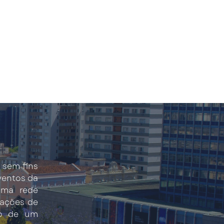
 sem fins
eventos da
uma rede
 ações de
to de um