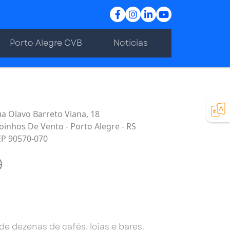
Porto Alegre CVB
Notícias
a Olavo Barreto Viana, 18
inhos De Vento - Porto Alegre - RS
EP 90570-070
e dezenas de cafés, lojas e bares.