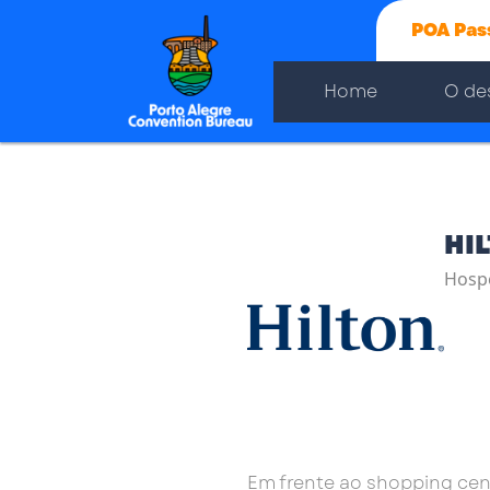
POA Pas
Home
O de
HI
Hosp
Em frente ao shopping cent