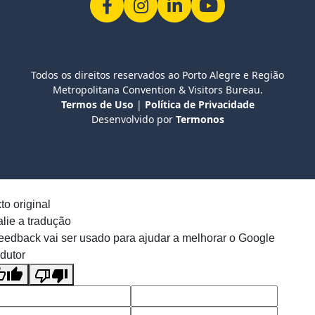
Todos os direitos reservados ao Porto Alegre e Região
Metropolitana Convention & Visitors Bureau.
Termos de Uso
|
Política de Privacidade
Desenvolvido por
Termonos
to original
lie a tradução
eedback vai ser usado para ajudar a melhorar o Google
dutor