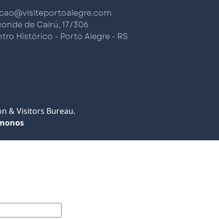
cao@visiteportoalegre.com
conde de Cairú, 17/306
tro Histórico - Porto Alegre - RS
n & Visitors Bureau.
monos