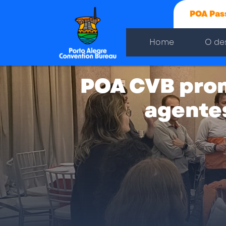
POA Pas
Home
O de
POA CVB pro
agentes