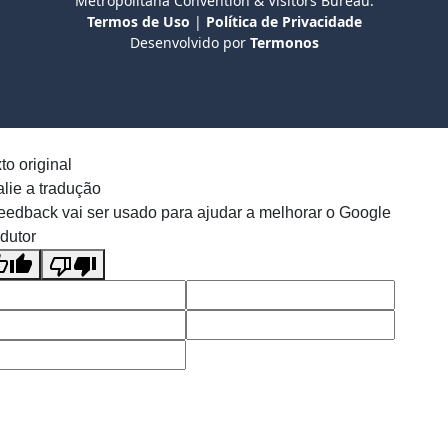
Metropolitana Convention & Visitors Bureau.
Termos de Uso
|
Política de Privacidade
Desenvolvido por
Termonos
to original
lie a tradução
eedback vai ser usado para ajudar a melhorar o Google
dutor