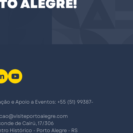
TO ALEGRE!
ão e Apoio a Eventos: +55 (51) 99387-
cao@visiteportoalegre.com
conde de Cairú, 17/306
tro Histórico - Porto Alegre - RS