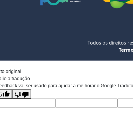
Todos os direitos r
Termo
to original
lie a tradução
eedback vai ser usado para ajudar a melhorar o Google Traduto