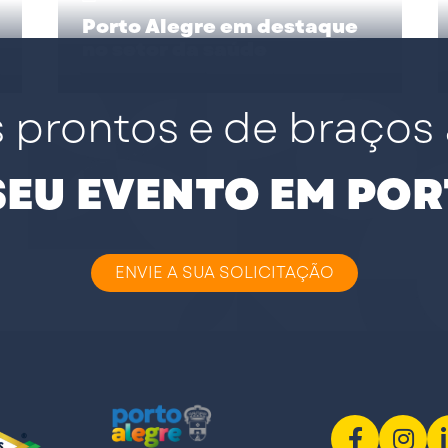
Porto Alegre em destaque
no setor da saúde
 prontos e de braços 
 SEU EVENTO EM POR
ENVIE A SUA SOLICITAÇÃO