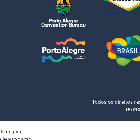
Todos os direitos r
Termo
to original
lie a tradução