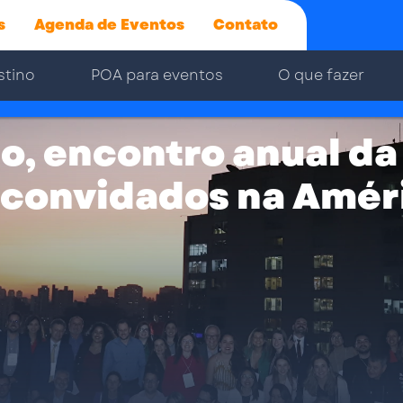
s
Agenda de Eventos
Contato
stino
POA para eventos
O que fazer
, encontro anual da
 convidados na Améri