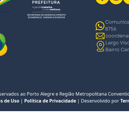
Comunicaç
8756
coordena
Largo Vis
Bairro Cen
eservados ao Porto Alegre e Região Metropolitana Conventio
s de Uso
|
Política de Privacidade
|
Desenvolvido por
Ter