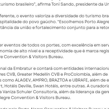
urismo brasileiro”, afirma Toni Sando, presidente da U
ente, o evento valoriza a diversidade do turismo bras
hospitalidade do povo gaúcho. “Escolhemos Porto Aleg
ância da união e fortalecimento conjunto para a reto
ber eventos de todos os portes, com excelência em ser
omia de alto nível e a receptividade que é marca regist
re Convention & Visitors Bureau.
onal da Embratur e contará com entidades internacion
es CVB, Greater Medellín CVB e ProColombia, além de r
s como ALAGEV, AMPRO, BRAZTOA e UBRAFE, além de e
t, Hotéis Deville, Swan Hotéis, entre outras. A curador
a Vaniza Schuler Consultoria, além da liderança da ger
legre Convention & Visitors Bureau.