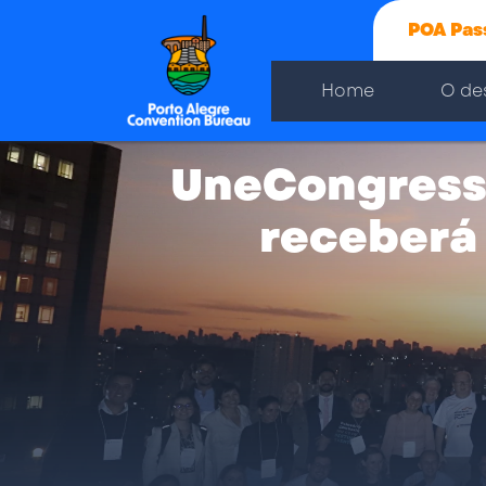
POA Pas
Home
O de
UneCongresso
receberá