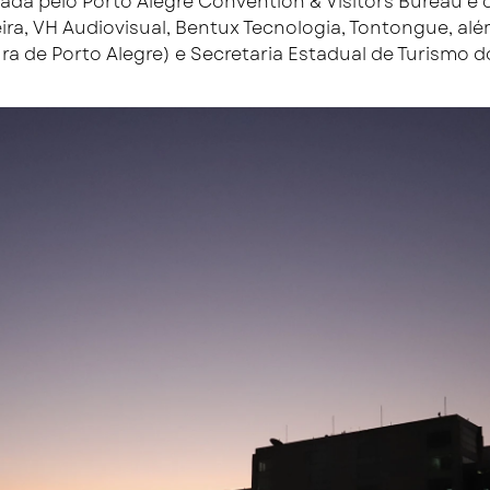
zada pelo Porto Alegre Convention & Visitors Bureau 
eira, VH Audiovisual, Bentux Tecnologia, Tontongue, a
ra de Porto Alegre) e Secretaria Estadual de Turismo d