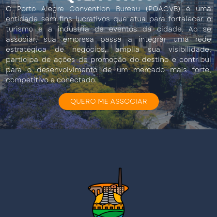
O Porto Alegre Convention Bureau (POACVB) é uma
entidade sem fins lucrativos que atua para fortalecer o
turismo e a indústria de eventos da cidade. Ao se
associar, sua empresa passa a integrar uma rede
estratégica de negócios, amplia sua visibilidade,
participa de ações de promoção do destino e contribui
para o desenvolvimento de um mercado mais forte,
competitivo e conectado.
QUERO ME ASSOCIAR