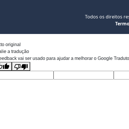
Todos os direitos r
Termo
to original
lie a tradução
eedback vai ser usado para ajudar a melhorar o Google Traduto