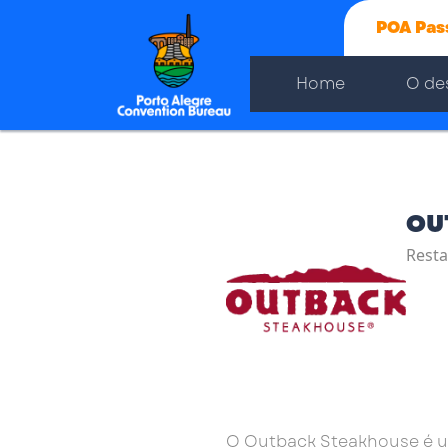
POA Pas
Home
O de
OU
Resta
O Outback Steakhouse é um