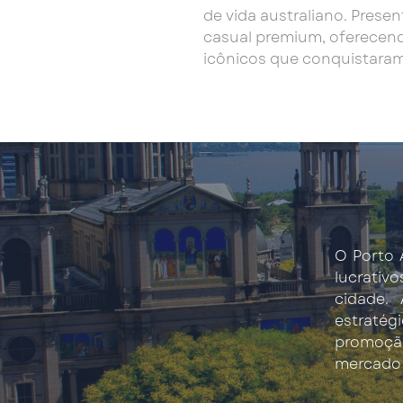
de vida australiano. Pres
casual premium, oferecen
icônicos que conquistaram 
O Porto 
lucrativo
cidade.
estratég
promoçã
mercado 