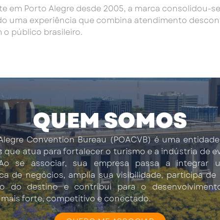
ente em Porto Alegre desde 2005, a marca consolidou-
do uma experiência que combina atendimento descontr
o público brasileiro.
QUEM SOMOS
Alegre Convention Bureau (POACVB) é uma entidade
s que atua para fortalecer o turismo e a indústria de 
 Ao se associar, sua empresa passa a integrar 
ica de negócios, amplia sua visibilidade, participa de
o do destino e contribui para o desenvolvimen
mais forte, competitivo e conectado.