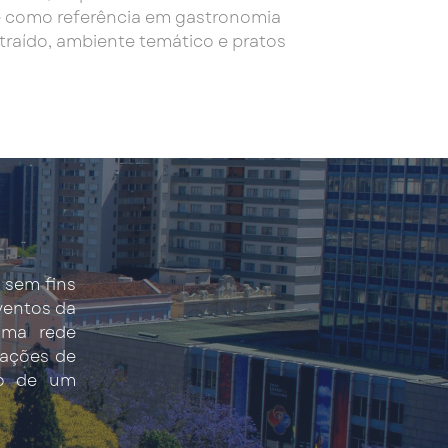
se como referência em gastronomia
aído, ambiente temático e pratos
 sem fins
eventos da
uma rede
 ações de
to de um