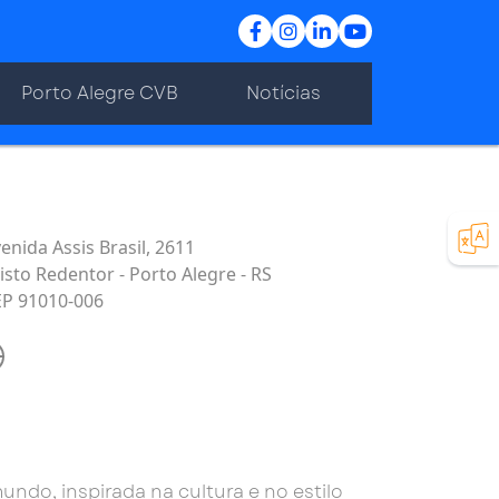
Porto Alegre CVB
Notícias
enida Assis Brasil, 2611
isto Redentor - Porto Alegre - RS
EP 91010-006
do, inspirada na cultura e no estilo