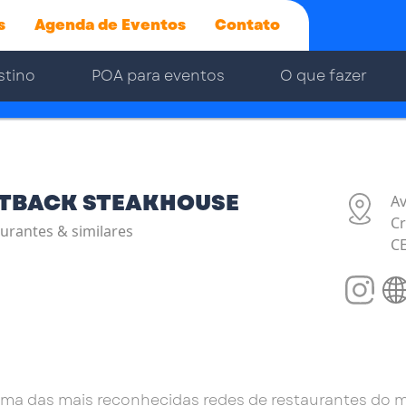
s
Agenda de Eventos
Contato
stino
POA para eventos
O que fazer
TBACK STEAKHOUSE
Av
Cr
urantes & similares
C
a das mais reconhecidas redes de restaurantes do mun