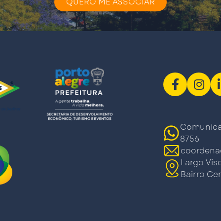
QUERO ME ASSOCIAR
Comunicaç
8756
coordena
Largo Vis
Bairro Cen