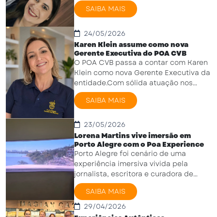
colaboradores dos hotéis Deville
SAIBA MAIS
Prime Porto Alegre e Art ...
24/05/2026
Karen Klein assume como nova
Gerente Executiva do POA CVB
O POA CVB passa a contar com Karen
Klein como nova Gerente Executiva da
entidade.Com sólida atuação nos
segmentos de eventos, turismo de
SAIBA MAIS
negócios e ...
23/05/2026
Lorena Martins vive imersão em
Porto Alegre com o Poa Experience
Porto Alegre foi cenário de uma
experiência imersiva vivida pela
jornalista, escritora e curadora de
cultura e gastronomia Lorena Martins,
SAIBA MAIS
convidada do Poa ...
29/04/2026