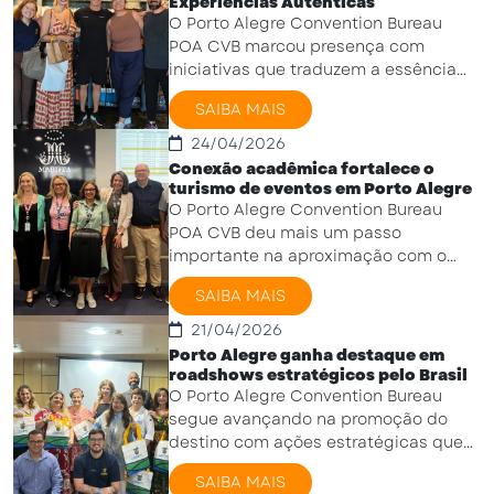
Experiências Autênticas
O Porto Alegre Convention Bureau
POA CVB marcou presença com
iniciativas que traduzem a essência
criativa e cultural da capital gaúcha.
SAIBA MAIS
Três projetos ...
24/04/2026
Conexão acadêmica fortalece o
turismo de eventos em Porto Alegre
O Porto Alegre Convention Bureau
POA CVB deu mais um passo
importante na aproximação com o
meio acadêmico ao participar de um
SAIBA MAIS
encontro com coordenadores de ...
21/04/2026
Porto Alegre ganha destaque em
roadshows estratégicos pelo Brasil
O Porto Alegre Convention Bureau
segue avançando na promoção do
destino com ações estratégicas que
fortalecem a presença da capital
SAIBA MAIS
gaúcha em mercados ...