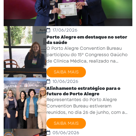
17/06/2026
Porto Alegre em destaque no setor
da saúde
O Porto Alegre Convention Bureau
participou do 15º Congresso Gaúcho
de Clínica Médica, realizado na
AMRIGS, reforçando a promoção da
SAIBA MAIS
capital gaúcha como destino ...
10/06/2026
Alinhamento estratégico para o
futuro de Porto Alegre
Representantes do Porto Alegre
Convention Bureau estiveram
reunidos, no dia 26 de junho, com a
Prefeitura de Porto Alegre, para
SAIBA MAIS
alinhar estratégias e fortalecer ...
05/06/2026