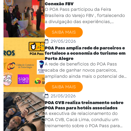
Conexão FBV
O POA Pass participou da Feira
Brasileira do Varejo FBV , fortalecendo
a divulgação das experiências,
descontos e benefícios oferecidos a
SAIBA MAIS
turistas e visitantes ...
29/05/2026
POA Pass amplia rede de parceiros e
fortalece a economia do turismo em
Porto Alegre
A rede de benefícios do POA Pass
acaba de ganhar novos parceiros,
ampliando ainda mais o potencial de
geração de fluxo econômico para
SAIBA MAIS
Porto Alegre. ...
25/05/2026
POA CVB realiza treinamento sobre
POA Pass para hotéis associados
A executiva de relacionamento do
POA CVB, Cacá Lima, conduziu um
treinamento sobre o POA Pass para